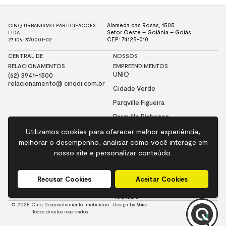
Alameda das Rosas, 1505
CINQ URBANISMO PARTICIPACOES
Setor Oeste – Goiânia – Goiás.
LTDA
CEP: 74125-010
27.106.197/0001-02
CENTRAL DE
NOSSOS
RELACIONAMENTOS
EMPREENDIMENTOS
UNIQ
(62) 3941-1500
relacionamento@ cinqdi.com.br
Cidade Verde
Parqville Figueira
Parqville Pinheiros
Parqville Jacarandá
Utilizamos cookies para oferecer melhor experiência,
Utilizamos cookies para oferecer melhor experiência,
melhorar o desempenho, analisar como você interage em
melhorar o desempenho, analisar como você interage em
Parqville Quaresmeira
nosso site e personalizar conteúdo.
nosso site e personalizar conteúdo.
INSTITUCIONAL
NOSSAS
REDES SOCIAIS
Nossa História
Instagram
Recusar Cookies
Recusar Cookies
Aceitar Cookies
Aceitar Cookies
Memorial
Facebook
Dados Institucionais
LinkedIn
Youtube
© 2025 Cinq Desenvolvimento Imobiliário.
Design by
Voiss
Todos direitos reservados.