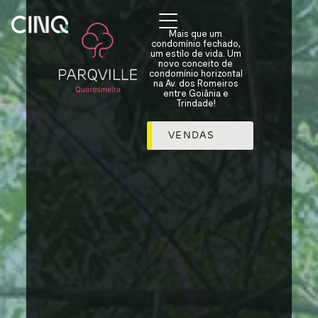
Mais que um
condomínio fechado,
um estilo de vida. Um
novo conceito de
condomínio horizontal
na Av. dos Romeiros
entre Goiânia e
Trindade!
VENDAS