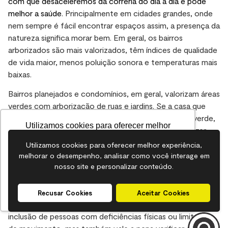
com que desaceleremos da correria do dia a dia e pode
melhor a saúde
. Principalmente em cidades grandes, onde
nem sempre é fácil encontrar espaços assim, a presença da
natureza significa morar bem. Em geral, os bairros
arborizados são mais valorizados, têm índices de qualidade
de vida maior, menos poluição sonora e temperaturas mais
baixas.
Bairros planejados e condomínios, em geral, valorizam áreas
verdes com arborização de ruas e jardins. Se a casa que
você estiver interessado tiver um espaço para área verde,
Utilizamos cookies para oferecer melhor
é melhor ainda. Aproveite para criar ali uma área de lazer
experiência, melhorar o desempenho, analisar
onde a família possa aproveitar os finais de semana.
Utilizamos cookies para oferecer melhor experiência,
como você interage em nosso site e
melhorar o desempenho, analisar como você interage em
Poder contar com a
personalizar conteúdo.
nosso site e personalizar conteúdo.
acessibilidade
Recusar Cookies
Aceitar Cookies
Recusar Cookies
Aceitar Cookies
O termo acessibilidade é lembrado quando falamos de
inclusão de pessoas com deficiências físicas ou limitação