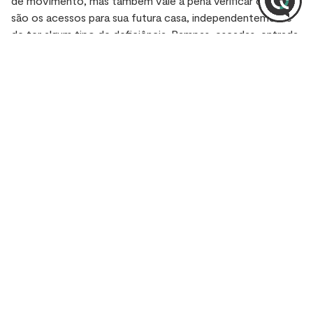
de movimento, mas também vale a pena verificar como
são os acessos para sua futura casa, independentemente
de ter algum tipo de deficiência. Rampas, escadas, entrada
Posso ajudar?
X
de garagens, largura das calçadas são sempre pontos que
precisam ser observados.
Se você tem crianças, dobre a atenção na hora de
observar esses pontos, tanto da infraestrutura da casa
como da região em que ela fica.
O que mais você deve levar em
conta na hora de comprar a sua
moradia?
Não dá para viver no conforto, mas preocupado com as
questões jurídicas da compra de uma casa, não é? Por isso,
não ignore essa questão, mantendo-se focado apenas em
quais são as características do imóvel e do bairro. É
importante procurar construtoras sérias e redobrar os
cuidados quando decidir comprar uma casa de outra